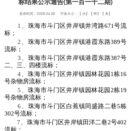
标结果公示通告(第一百一十二期)
发布时间：2026.04.28 字体大小：【
小
】【
中
】【
大
】
1
、
珠海市斗门区井岸镇井湾路
671
号流
标；
2
、
珠海市斗门区井岸镇港霞东路
389
号
流标；
3
、
珠海市斗门区
井岸镇港霞东路
387
号
二、三、四楼
流标；
4
、
珠海市斗门区井岸镇园林花园
1
栋
16
号杂物房流标；
5
、
珠海市斗门区井岸镇园林花园
2
栋
19
号杂物房流标；
6
、
珠海市斗门区白蕉镇同盛路二巷
5
栋
302
号
流标；
7
、
珠海市斗门区井岸镇田洋二巷
2
号
402
流标；