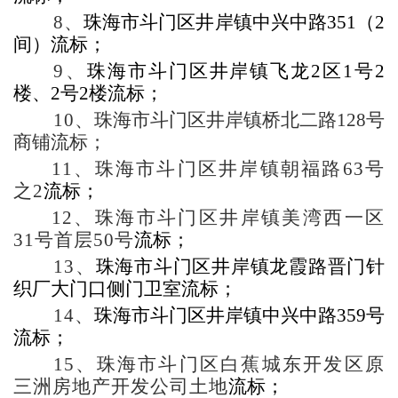
8
、
珠海市斗门区井岸镇中兴中路
351
（
2
间）流标；
9
、
珠海市斗门区井岸镇飞龙
2
区
1
号
2
楼、
2
号
2
楼流标；
10
、
珠海市斗门区井岸镇桥北二路128号
商铺流标；
11
、珠海市斗门区
井岸镇朝福路
63
号
之
2
流标；
12
、珠海市斗门区井岸镇美湾西一区
31
号首层
50
号
流标；
13
、
珠海市斗门区井岸镇龙霞路晋门针
织厂大门口侧门卫室流标；
14
、
珠海市斗门区井岸镇中兴中路
359
号
流标；
15
、珠海市斗门区白蕉城东开发区原
三洲房地产开发公司土地
流标；