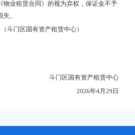
《物业租赁合同》的视为弃权，保证金不予
损失。
号（斗门区国有资产租赁中心）
斗门区国有资产租赁中心
2026
年
4
月
29
日