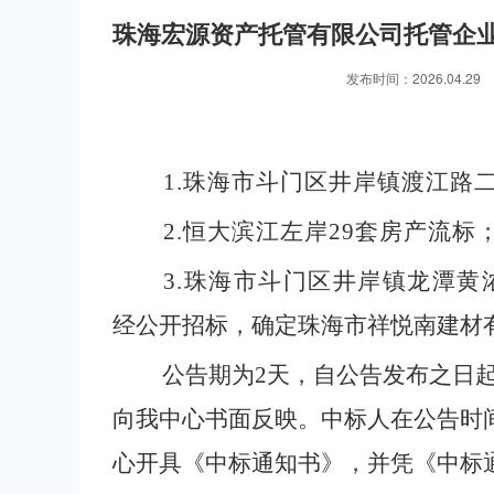
珠海宏源资产托管有限公司托管企业
发布时间：2026.04.
1.
珠海市斗门区井岸镇渡江路
2.
恒大滨江左岸
29
套房产流标
3.
珠海市斗门区井岸镇龙潭黄
经公开招标，确定
珠海市祥悦南建材
公告期为
2
天，自公告发布之日
向我中心书面反映。中标人在公告时
心开具《中标通知书》，并凭《中标