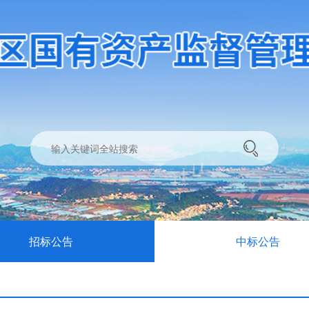
招标公告
中标公告