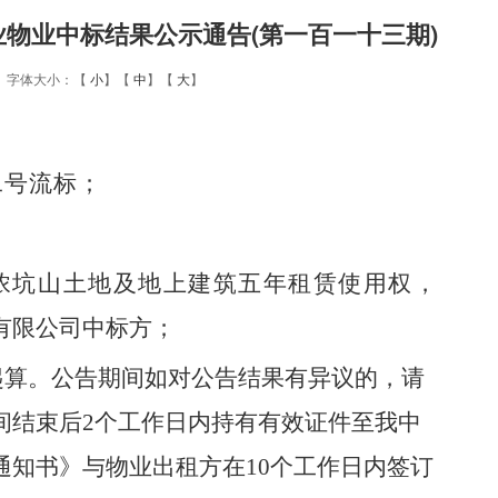
物业中标结果公示通告(第一百一十三期)
29 字体大小：【
小
】【
中
】【
大
】
二号流标；
；
浓坑山土地及地上建筑五年
租赁使用权，
有限公司
中标方；
起算。公告期间如对公告结果有异议的，请
间结束后
2
个工作日内持有有效证件至我中
通知书》与物业出租方在
10
个工作日内签订