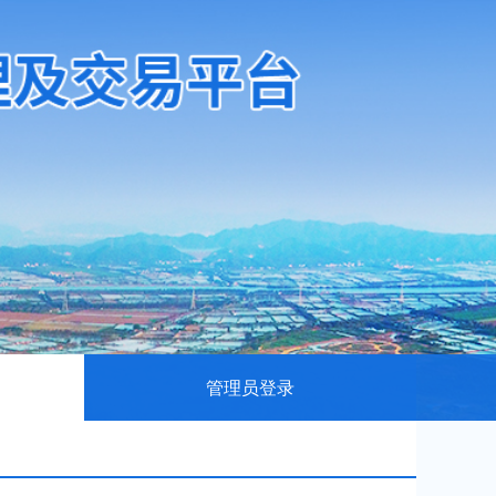
管理员登录