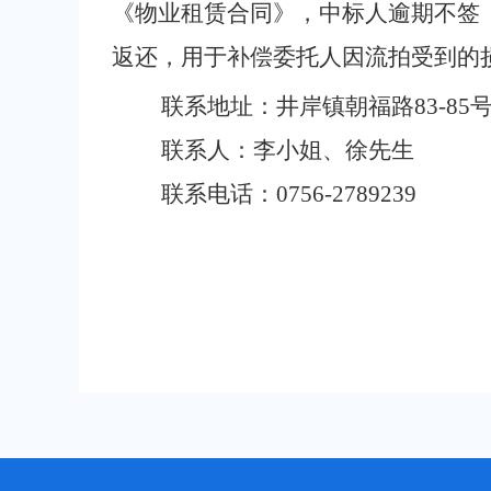
《物业租赁合同》，中标人逾期不签
返还，用于补偿委托人因流拍受到的
联系地址：井岸镇朝福路
83-85
联系人：李小姐、徐先生
联系电话：
0756-2789239