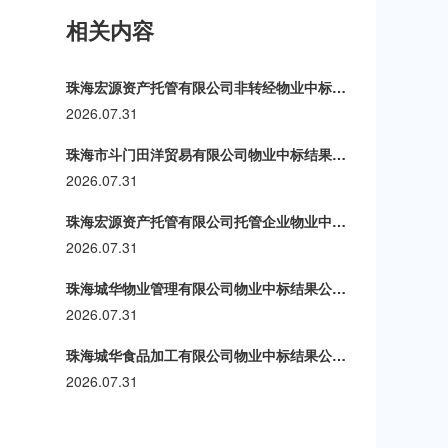
相关内容
珠海宏源资产托管有限公司非转经物业中标结果公示通告(第十九期)
2026.07.31
珠海市斗门田洋贸易有限公司物业中标结果公示通告(第十四期)
2026.07.31
珠海宏源资产托管有限公司托管企业物业中标结果公示通告(第一百一十九期)
2026.07.31
珠海城华物业管理有限公司物业中标结果公示通告(第十三期)
2026.07.31
珠海城华食品加工有限公司物业中标结果公示通告(第三十期)
2026.07.31