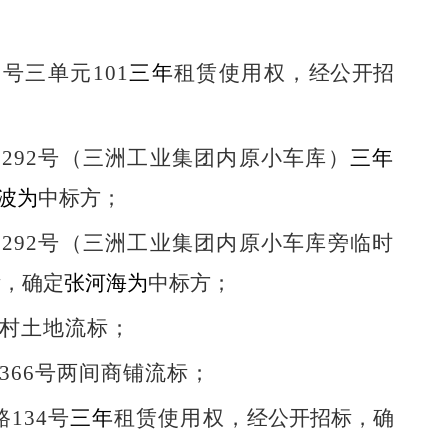
5
号三单元
101
三年
租赁使用权，
经公开招
路
292
号（三洲工业集团内原小车库）
三年
波为
中标方；
路
292
号（三洲工业集团内原小车库旁临时
标，确定
张河海为
中标方；
村土地流标；
366
号两间商铺流标；
路
134
号
三年
租赁使用权，
经公开招标，确