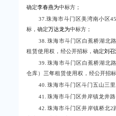
确定
李春燕为
中标方；
37.
珠海市斗门区美湾南小区
4
标，确定
万达龙为
中标方；
38.
珠海市斗门区白蕉桥湖北
租赁使用权，
经公开招标，确定
刘召
39.
珠海市斗门区白蕉桥湖北
仓库）
三年
租赁使用权，
经公开招
40.
珠海市斗门区斗门五山三里
41.
珠海市斗门区井岸镇龙井路
42.
珠海市斗门区井岸镇桥北
2