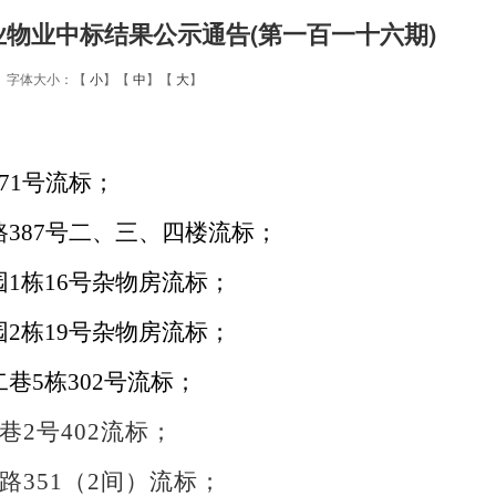
物业中标结果公示通告(第一百一十六期)
11 字体大小：【
小
】【
中
】【
大
】
71
号流标；
路
387
号二、三、四楼
流标；
园
1
栋
16
号杂物房流标；
园
2
栋
19
号杂物房流标；
二巷
5
栋
302
号
流标；
巷
2
号
402
流标；
路
351
（
2
间）流标；