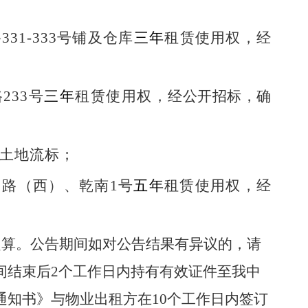
路
331-333
号铺及仓库
三年
租赁使用权，
经
路
233
号
三年
租赁使用权，
经公开招标，确
土地流标；
中路（西）、乾南
1
号
五年
租赁使用权，
经
起算。公告期间如对公告结果有异议的，请
间结束后
2
个工作日内持有有效证件至我中
通知书》与物业出租方在
10
个工作日内签订