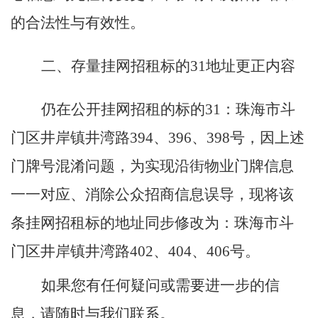
的合法性与有效性。
二、存量挂网招租标的
31
地址
更正内容
仍在公开挂网招租的标的
31
：珠海市斗
门区井岸镇井湾路
394
、
396
、
398
号，因上述
门牌号混淆问题，为实现沿街物业门牌信息
一一对应、消除公众招商信息误导，现将该
条挂网招租标的地址同步修改为：珠海市斗
门区井岸镇井湾路
402
、
404
、
406
号。
如果您有任何疑问或需要进一步的信
息，请随时与我们联系。