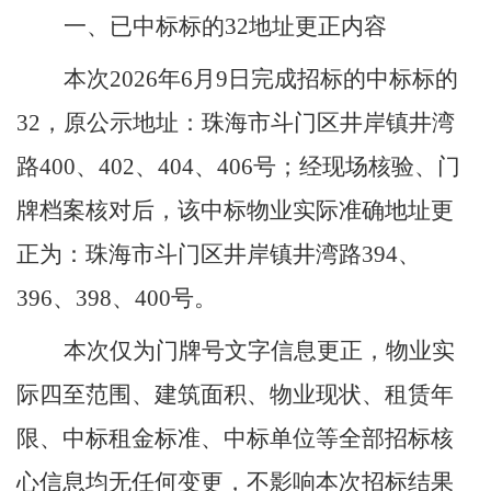
一、已中标标的
32
地址更正内容
本次
2026
年
6
月
9
日完成招标的中标标的
32
，原公示地址：珠海市斗门区井岸镇井湾
路
400
、
402
、
404
、
406
号；经现场核验、门
牌档案核对后，该中标物业实际准确地址更
正为：珠海市斗门区井岸镇井湾路
394
、
396
、
398
、
400
号。
本次仅为门牌号文字信息更正，物业实
际四至范围、建筑面积、物业现状、租赁年
限、中标租金标准、中标单位等全部招标核
心信息均无任何变更，不影响本次招标结果