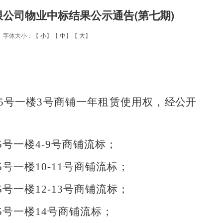
公司物业中标结果公示通告(第七期)
16 字体大小：【
小
】【
中
】【
大
】
5
号一楼
3
号商铺一年
租赁使用权，
经公开
5
号一楼
4-9
号商铺
流标；
5
号一楼
10-11
号商铺
流标；
5
号一楼
12-13
号商铺
流标；
5
号一楼
14
号商铺
流标；