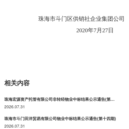
珠海市斗门区
供销
社
企业集团公司
2020
年
7
月
27
日
相关内容
珠海宏源资产托管有限公司非转经物业中标结果公示通告(第十九期)
2026.07.31
珠海市斗门田洋贸易有限公司物业中标结果公示通告(第十四期)
2026.07.31