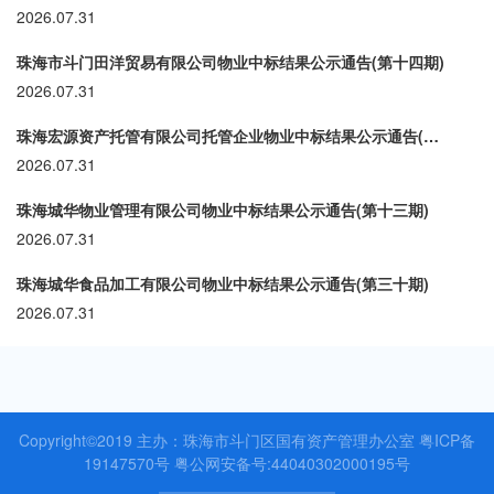
2026.07.31
珠海市斗门田洋贸易有限公司物业中标结果公示通告(第十四期)
2026.07.31
珠海宏源资产托管有限公司托管企业物业中标结果公示通告(第一百一十九期)
2026.07.31
珠海城华物业管理有限公司物业中标结果公示通告(第十三期)
2026.07.31
珠海城华食品加工有限公司物业中标结果公示通告(第三十期)
2026.07.31
Copyright©2019 主办：珠海市斗门区国有资产管理办公室
粤ICP备
19147570号
粤公网安备号:44040302000195号