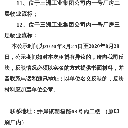
11
、位于
三洲工业集团公司内一号厂房二
层
物业流标；
12
、位于
三洲工业集团公司内一号厂房三
流标；
层
物业
本公示时间为
至
2020年8月
28
2020年8月2
4
日
日，公示期间如对本次租赁有异议的，请向我司反
映，反映情况必须以实名的方式提供书面材料，并
留联系电话和通讯地址；以单位名义反映的，反映
材料应加盖单位公章。
联系地址：
井岸镇朝福路
63号内二楼 （原印
刷厂内）