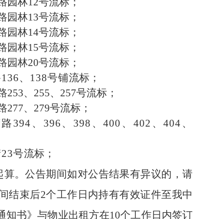
路园林
12
号流标；
路园林
13
号流标；
路园林
14
号流标；
路园林
15
号流标；
路园林
20
号流标；
路
136
、
138
号铺
流标；
路
253
、
255
、
257
号流标；
路
277
、
279
号流标；
湾路
394
、
396
、
398
、
400
、
402
、
404
、
街
23
号
流标；
起算。公告期间如对公告结果有异议的，请
间结束后
2
个工作日内持有有效证件至我中
通知书》与物业出租方在
10
个工作日内签订