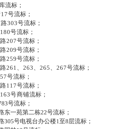
库流标；
街
17
号
流标；
东路
303
号
流标；
180
号
流标；
路
207
号
流标；
路
209
号
流标；
路
259
号
流标；
路
261
、
263
、
265
、
267
号
流标；
57
号
流标；
路
117
号
流标；
163
号商铺
流标；
783
号
流标；
路东一苑第二栋
22
号
流标；
路
305
号电视台办公楼
1
至
8
层
流标；