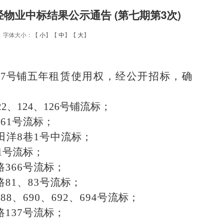
物业中标结果公示通告 (第七期第3次)
11 字体大小：【
小
】【
中
】【
大
】
37
号铺
五
年租赁使用权，经公开招标，确
22
、
124
、
126
号铺流标；
161
号
流标；
田洋
8
巷
1
号中
流标；
1
号
流标；
路
366
号
流标；
路
81
、
83
号
流标；
688
、
690
、
692
、
694
号
流标；
路
137
号
流标；