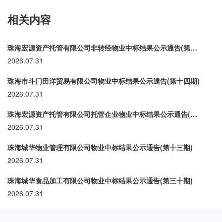
相关内容
珠海宏源资产托管有限公司非转经物业中标结果公示通告(第十九期)
2026.07.31
珠海市斗门田洋贸易有限公司物业中标结果公示通告(第十四期)
2026.07.31
珠海宏源资产托管有限公司托管企业物业中标结果公示通告(第一百一十九期)
2026.07.31
珠海城华物业管理有限公司物业中标结果公示通告(第十三期)
2026.07.31
珠海城华食品加工有限公司物业中标结果公示通告(第三十期)
2026.07.31