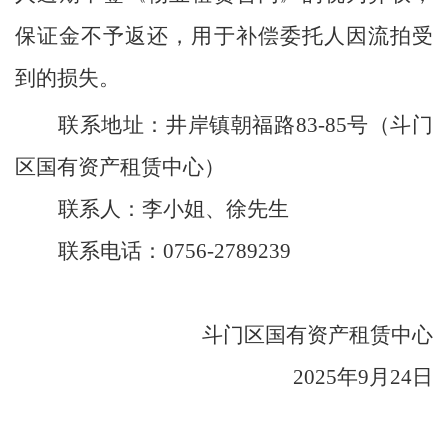
保证金不予返还，用于补偿委托人因流拍受
到的损失。
联系地址：井岸镇朝福路
83-85
号（斗门
区国有资产租赁中心）
联系人：李小姐、徐先生
联系电话：
0756-2789239
斗门区国有资产租赁中心
2025
年
9
月
24
日