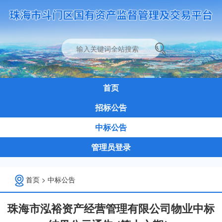
首页
招标公告
中标公告
管理员登录
首页
>
中标公告
珠海市泓裕资产经营管理有限公司物业中标